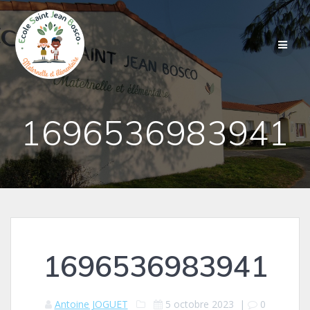
Passer
au
contenu
1696536983941
1696536983941
Antoine JOGUET
5 octobre 2023
|
0