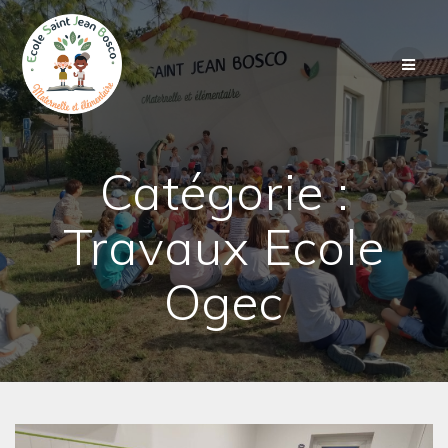
Passer
au
contenu
Catégorie :
Travaux Ecole
Ogec