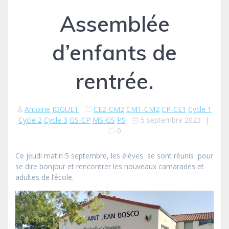
Assemblée
d’enfants de
rentrée.
Antoine JOGUET
CE2-CM2
CM1-CM2
CP-CE1
Cycle 1
Cycle 2
Cycle 3
GS-CP
MS-GS
PS
5 septembre 2023
|
0
Ce jeudi matin 5 septembre, les élèves se sont réunis pour
se dire bonjour et rencontrer les nouveaux camarades et
adultes de l’école.