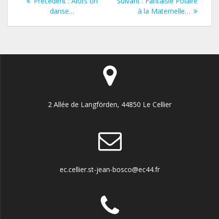
Article
Article
Précédent :
Alors on
Suivant :
Fantaisie Polaire
de
précédent
suivant
danse…
à la Maternelle…
:
:
l’article
2 Allée de Langförden, 44850 Le Cellier
ec.cellier.st-jean-bosco@ec44.fr