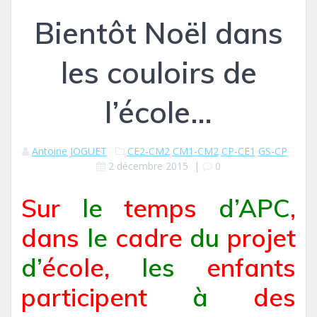
Bientôt Noël dans
les couloirs de
l’école…
Antoine JOGUET
CE2-CM2
CM1-CM2
CP-CE1
GS-CP
2 décembre 2015
|
0
Sur
le
temps
d’APC
,
dans
le
cadre
du
projet
d’
école,
les
enfants
participent
à
des