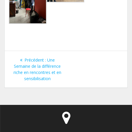
Navigation
Article
Précédent :
Une
de
précédent
Semaine de la différence
:
riche en rencontres et en
l’article
sensibilisation