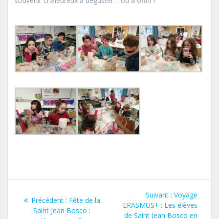
souvenir chaleureux à déguster… ou à offrir !
Navigation
Article
Suivant :
Voyage
Article
Précédent :
Fête de la
de
suivant
ERASMUS+ : Les élèves
précédent
Saint Jean Bosco :
:
de Saint Jean Bosco en