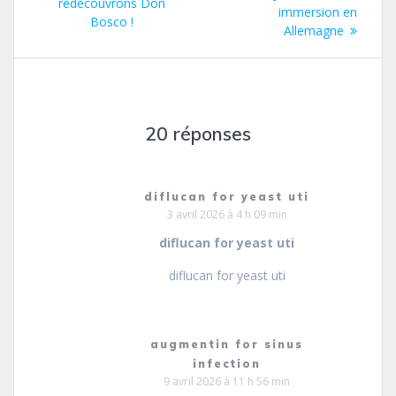
:
redécouvrons Don
l’article
immersion en
Bosco !
Allemagne
20 réponses
diflucan for yeast uti
3 avril 2026 à 4 h 09 min
diflucan for yeast uti
diflucan for yeast uti
augmentin for sinus
infection
9 avril 2026 à 11 h 56 min