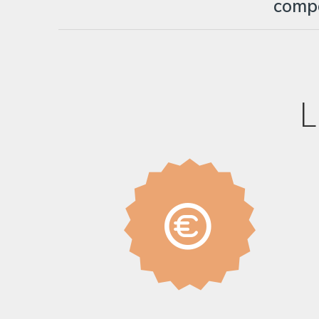
compé
L