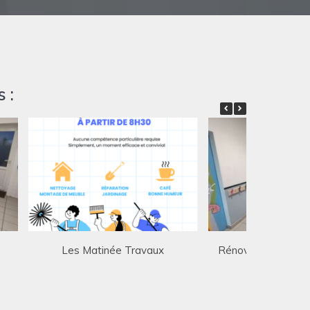
 :
x
Les Matinée Travaux
Rénovation Sanitair
Maternel