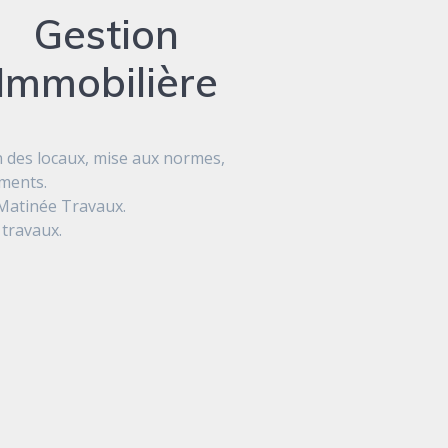
Gestion
Immobilière
n des locaux, mise aux normes,
ements.
 Matinée Travaux.
 travaux.