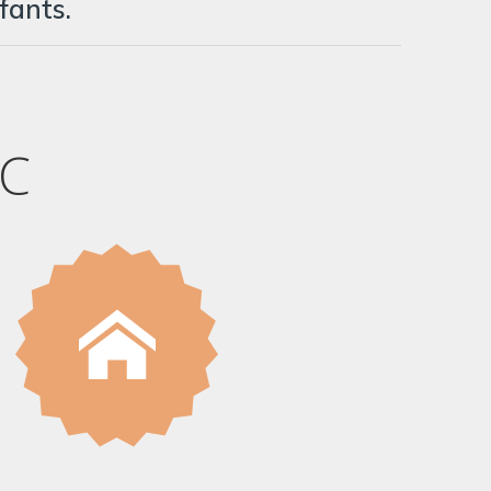
fants.
EC