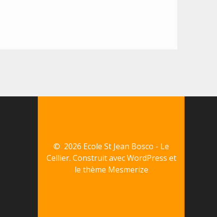
© 2026 Ecole St Jean Bosco - Le
Cellier. Construit avec WordPress et
le
thème Mesmerize